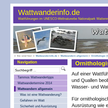
Wattwanderinfo.de
Wattführungen im UNESCO-Weltnaturerbe Nationalpark Wattenm
Sie sind hier:
Wattwanderinfo.de
Wattwandern allgemein
Ornithologie 
Navigation
Ornitholog
Auf einer Wattfü
Tammos Wattwandertipps
und Quallen beob
Wattwandertermine 2014
Wasser- und Wat
Wattwandern allgemein
Was ist eine Wattwanderung?
Für ornithologis
Gefahren im Watt
Ausrüstung wie e
Sicherheit und Ausrüstung