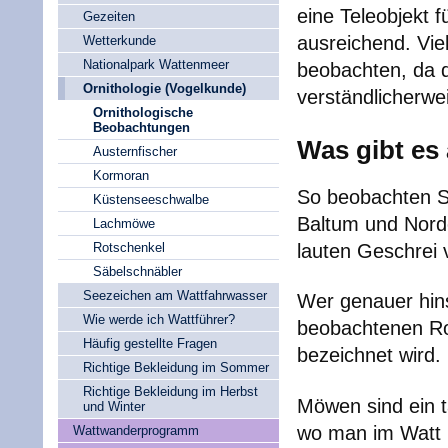
eine Teleobjekt 
Gezeiten
ausreichend. Vie
Wetterkunde
Nationalpark Wattenmeer
beobachten, da d
Ornithologie (Vogelkunde)
verständlicherwe
Ornithologische
Beobachtungen
Was gibt es 
Austernfischer
Kormoran
So beobachten Si
Küstenseeschwalbe
Baltum und Norde
Lachmöwe
lauten Geschrei 
Rotschenkel
Säbelschnäbler
Seezeichen am Wattfahrwasser
Wer genauer hinsi
Wie werde ich Wattführer?
beobachtenen Ro
Häufig gestellte Fragen
bezeichnet wird.
Richtige Bekleidung im Sommer
Richtige Bekleidung im Herbst
Möwen sind ein t
und Winter
wo man im Watt 
Wattwanderprogramm